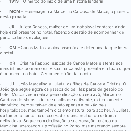
·
1919
– O marco do início de uma história lendária.
·
MCM
– Homenagem a Marcelino Cardoso de Matos, o pioneiro
desta jornada.
·
JR
– Julieta Raposo, mulher de um inabalável carácter, ainda
hoje está presente no hotel, fazendo questão de acompanhar de
perto todas as evoluções.
·
CM
– Carlos Matos, a alma visionária e determinada que lidera
o hotel.
·
CR
– Cristina Raposo, esposa de Carlos Matos e atenta aos
mais ínfimos pormenores. A sua marca está presente em tudo o que
é pormenor no hotel. Certamente irão dar conta.
·
JJ
– João Marcelino e Julieta, os filhos de Carlos e Cristina. O
João que segue agora os passos do pai, faz parte da gestão do
hotel. Muitos veem nele a personificação do seu avô, Marcelino
Cardoso de Matos – de personalidade cativante, extremamente
simpático, herdou talvez dele não apenas a paixão pela
hospitalidade, mas também o talento natural para acolher. A Julieta,
de temperamento mais reservado, é uma mulher de extrema
delicadeza. Segue com dedicação a sua vocação na área da
Medicina, exercendo a profissão no Porto, mas mantendo sempre