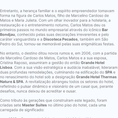
Entretanto, a herança familiar e o espírito empreendedor tomavam
forma na figura de Carlos Matos, filho de Marcelino Cardoso de
Matos e Maria Julieta. Com um olhar inovador para a hotelaria, a
restauração e o entretenimento noturno, Carlos Matos deu os
primeiros passos no mundo empresarial através do icônico
Bar
Bondjau
, conhecido pelas suas decorações irreverentes e pelo
caráter vanguardista e a
Discoteca Pecados
, também em São
Pedro do Sul, tornou-se memorável pelas suas enigmáticas festas.
No entanto, o destino ditou novos rumos e, em 2006, com a partida
de Marcelino Cardoso de Matos, Carlos Matos e a sua esposa,
Cristina Raposo, assumiram a gestão do então
Grande Hotel
Lisboa
. Com a sua visão estratégica e audácia inabalável, lideraram
duas profundas remodelações, culminando na edificação do
SPA
e
no renascimento do hotel sob a designação
Grande Hotel Thermas
Nature & SPA
. A revitalização abrangeu todos os setores do hotel,
refletindo o pulsar dinâmico e visionário de um casal que, perante
desafios, nunca deixou de acreditar e ousar.
Como tributo às gerações que construíram este legado, foram
criadas sete
Master Suites
no último piso do hotel, cada uma
carregada de significado: