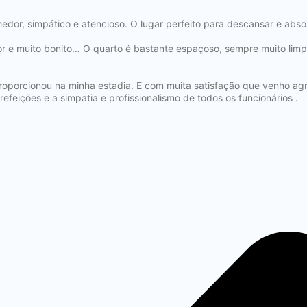
hedor, simpático e atencioso. O lugar perfeito para descansar e ab
edor e muito bonito… O quarto é bastante espaçoso, sempre muito lim
orcionou na minha estadia. E com muita satisfação que venho agrad
refeições e a simpatia e profissionalismo de todos os funcionários .